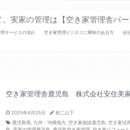
て。実家の管理は【空き家管理舎パー
管理サービスの流れ
空き家管理ビジネスに興味のある方
会
空き家管理舎鹿児島 株式会社安住美
2025年4月25日
裕二山下
鹿児島県
,
九州・沖縄地方
,
空き家相談鹿児島
,
空き家活
島
,
実家の管理鹿児島
,
鹿児島空き家管理
,
空き家リフォーム