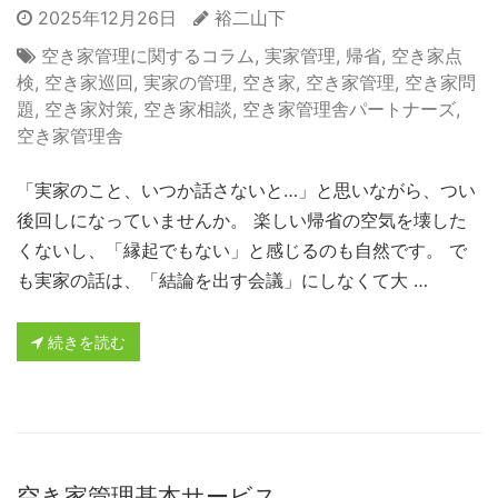
2025年12月26日
裕二山下
空き家管理に関するコラム
,
実家管理
,
帰省
,
空き家点
検
,
空き家巡回
,
実家の管理
,
空き家
,
空き家管理
,
空き家問
題
,
空き家対策
,
空き家相談
,
空き家管理舎パートナーズ
,
空き家管理舎
「実家のこと、いつか話さないと…」と思いながら、つい
後回しになっていませんか。 楽しい帰省の空気を壊した
くないし、「縁起でもない」と感じるのも自然です。 で
も実家の話は、「結論を出す会議」にしなくて大 …
続きを読む
空き家管理基本サービス