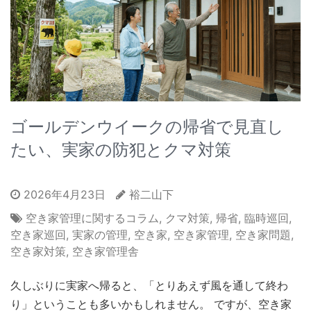
ゴールデンウイークの帰省で見直し
たい、実家の防犯とクマ対策
2026年4月23日
裕二山下
空き家管理に関するコラム
,
クマ対策
,
帰省
,
臨時巡回
,
空き家巡回
,
実家の管理
,
空き家
,
空き家管理
,
空き家問題
,
空き家対策
,
空き家管理舎
久しぶりに実家へ帰ると、「とりあえず風を通して終わ
り」ということも多いかもしれません。 ですが、空き家