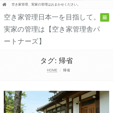
空き家管理、実家の管理はおまかせください。
空き家管理日本一を目指して。
Togg
navig
実家の管理は【空き家管理舎パ
ートナーズ】
タグ:
帰省
HOME
帰省