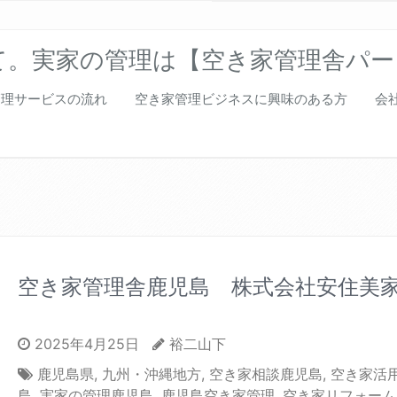
て。実家の管理は【空き家管理舎パー
管理サービスの流れ
空き家管理ビジネスに興味のある方
会
空き家管理舎鹿児島 株式会社安住美
2025年4月25日
裕二山下
鹿児島県
,
九州・沖縄地方
,
空き家相談鹿児島
,
空き家活
島
,
実家の管理鹿児島
,
鹿児島空き家管理
,
空き家リフォーム