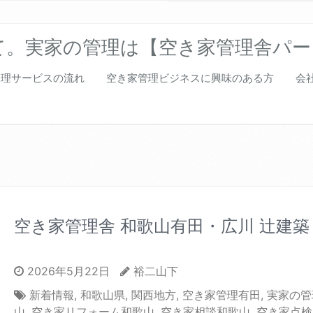
て。実家の管理は【空き家管理舎パー
管理サービスの流れ
空き家管理ビジネスに興味のある方
会
空き家管理舎 和歌山有田・広川 辻建築
2026年5月22日
裕二山下
新着情報
,
和歌山県
,
関西地方
,
空き家管理有田
,
実家の管
山
,
空き家リフォーム和歌山
,
空き家相談和歌山
,
空き家点検