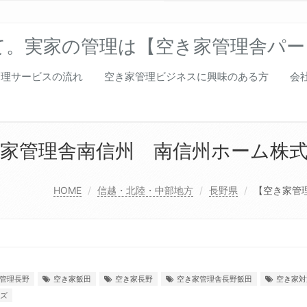
て。実家の管理は【空き家管理舎パー
管理サービスの流れ
空き家管理ビジネスに興味のある方
会
き家管理舎南信州 南信州ホーム株
HOME
信越・北陸・中部地方
長野県
【空き家管
管理長野
空き家飯田
空き家長野
空き家管理舎長野飯田
空き家対
ズ