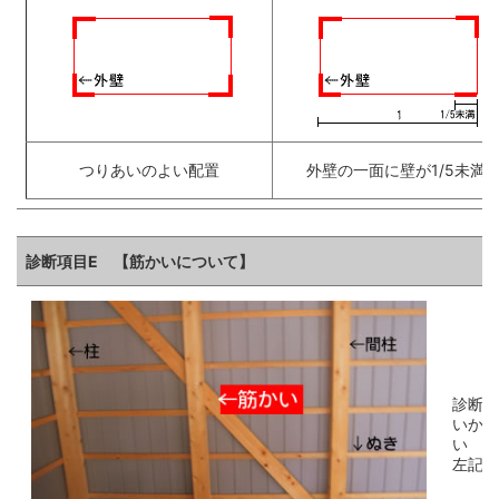
つりあいのよい配置
外壁の一面に壁が1/5未満
診断項目E 【筋かいについて】
診断項
いかに
い
左記の