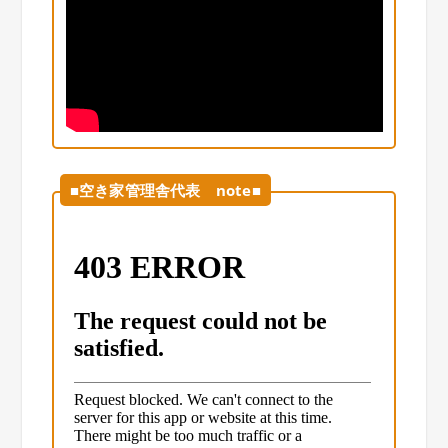
■空き家管理舎代表 note■