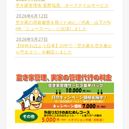
空き家管理舎 長野塩尻 オークテイルサービス
2026年6月12日
空き家の窃盗被害を防ぐために／代表・山下がN
HK「ニュースーン」に出演しました
2026年5月27日
【NHKおはよう日本】の中で「空き家を空き巣か
ら守るコツ」を解説しました