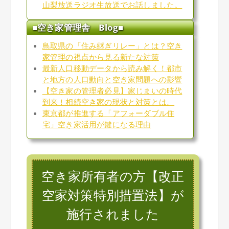
山梨放送ラジオ生放送でお話しました。
■空き家管理舎 Blog■
鳥取県の「住み継ぎリレー」とは？空き
家管理の視点から見る新たな対策
最新人口移動データから読み解く！都市
と地方の人口動向と空き家問題への影響
【空き家の管理者必見】家じまいの時代
到来！相続空き家の現状と対策とは。
東京都が推進する「アフォーダブル住
宅」空き家活用が鍵になる理由
空き家所有者の方【改正
空家対策特別措置法】が
施行されました