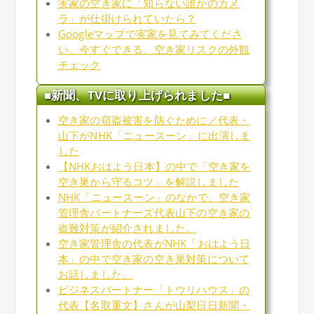
実家の空き家に「知らない誰かのカメ
ラ」が仕掛けられていたら？
Googleマップで実家を見てみてくださ
い。今すぐできる、空き家リスクの外観
チェック
■新聞、TVに取り上げられました■
空き家の窃盗被害を防ぐために／代表・
山下がNHK「ニュースーン」に出演しま
した
【NHKおはよう日本】の中で「空き家を
空き巣から守るコツ」を解説しました
NHK「ニュースーン」のなかで、空き家
管理舎パートナーズ代表山下の空き家の
盗難対策が紹介されました。
空き家管理舎の代表がNHK「おはよう日
本」の中で空き家の空き巣対策について
お話しました。
ビジネスパートナー「トウリハウス」の
代表【名取重文】さんが山梨日日新聞・