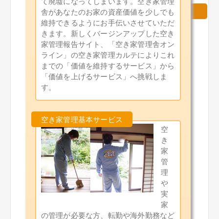
て廃墟になってしまいます。
空き家管理
舎があなたのお家の資産価値を少しでも
維持できるようにお手伝いさせていただ
きます。新しくバージンアップした空き
家管理報告サイト、「空き家管理舎オン
ライン」の空き家管理カルテによりこれ
までの「価値を維持するサービス」から
「価値を上げるサービス」へ挑戦しま
す。
空
き
家
管
理
や
実
家
の管理が必要な方、転勤や海外勤務など