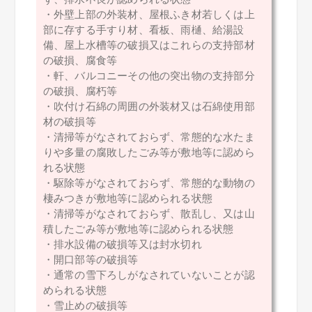
・外壁上部の外装材、屋根ふき材若しくは上
部に存する手すり材、看板、雨樋、給湯設
備、屋上水槽等の破損又はこれらの支持部材
の破損、腐食等
・軒、バルコニーその他の突出物の支持部分
の破損、腐朽等
・吹付け石綿の周囲の外装材又は石綿使用部
材の破損等
・清掃等がなされておらず、常態的な水たま
りや多量の腐敗したごみ等が敷地等に認めら
れる状態
・駆除等がなされておらず、常態的な動物の
棲みつきが敷地等に認められる状態
・清掃等がなされておらず、散乱し、又は山
積したごみ等が敷地等に認められる状態
・排水設備の破損等又は封水切れ
・開口部等の破損等
・通常の雪下ろしがなされていないことが認
められる状態
・雪止めの破損等