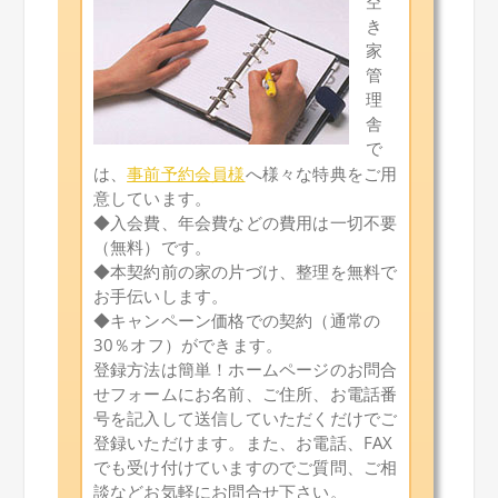
空
き
家
管
理
舎
で
は、
事前予約会員様
へ様々な特典をご用
意しています。
◆入会費、年会費などの費用は一切不要
（無料）です。
◆本契約前の家の片づけ、整理を無料で
お手伝いします。
◆キャンペーン価格での契約（通常の
30％オフ）ができます。
登録方法は簡単！ホームページのお問合
せフォームにお名前、ご住所、お電話番
号を記入して送信していただくだけでご
登録いただけます。また、お電話、FAX
でも受け付けていますのでご質問、ご相
談などお気軽にお問合せ下さい。