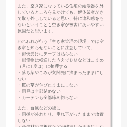
また、空き家になっている住宅の給湯器を外
しているところを見かけても、解体業者がき
て取り外ししていると思い、特に違和感をも
ないということも空き家が被害にあいやすい
原因だと思います。
われわれが行う「空き家管理の現場」では空
き家と知らせないことに注意していて、
・郵便受けにテープは貼らない
・郵便物は転送したうえでＤＭなどはこまめ
（月に1度は）に整理する
・落ち葉やごみが玄関先に溜まったままにし
ない
・庭の草が伸びたままにしない
・雨戸は全部閉めない
・カーテンも全部締め切らない
また、台風などの後に
・雨樋が外れたり、垂れ下がったままで放置
しない
・外壁材や屋根材などが破損したままにしな