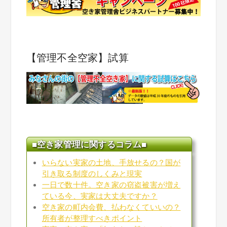
【管理不全空家】試算
■空き家管理に関するコラム■
いらない実家の土地、手放せるの？国が
引き取る制度のしくみと現実
一日で数十件。空き家の窃盗被害が増え
ている今、実家は大丈夫ですか？
空き家の町内会費、払わなくていいの？
所有者が整理すべきポイント