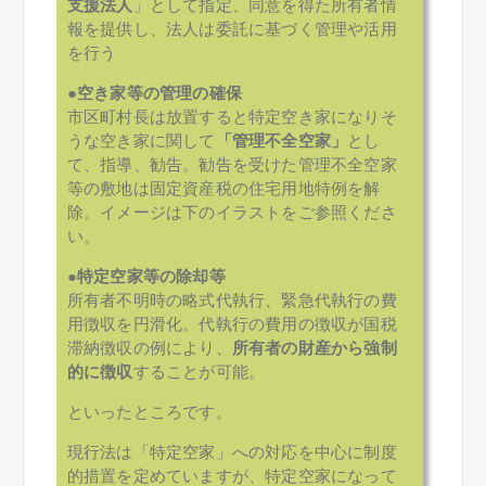
支援法人
」として指定、同意を得た所有者情
報を提供し、法人は委託に基づく管理や活用
を行う
●
空き家等の管理の確保
市区町村長は放置すると特定空き家になりそ
うな空き家に関して
「管理不全空家」
とし
て、指導、勧告。勧告を受けた管理不全空家
等の敷地は固定資産税の住宅用地特例を解
除。イメージは下のイラストをご参照くださ
い。
●
特定空家等の除却等
所有者不明時の略式代執行、緊急代執行の費
用徴収を円滑化。代執行の費用の徴収が国税
滞納徴収の例により、
所有者の財産から強制
的に徴収
することが可能。
といったところです。
現行法は「特定空家」への対応を中心に制度
的措置を定めていますが、特定空家になって