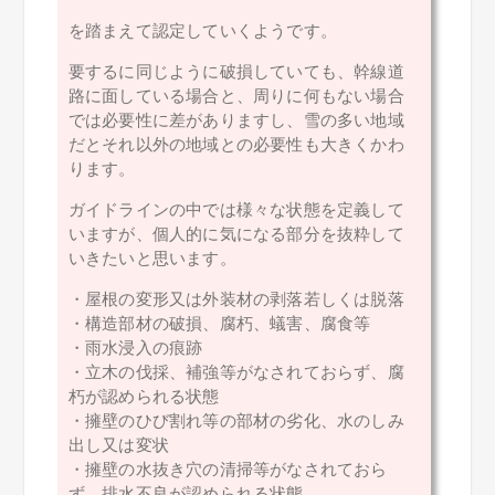
を踏まえて認定していくようです。
要するに同じように破損していても、幹線道
路に面している場合と、周りに何もない場合
では必要性に差がありますし、雪の多い地域
だとそれ以外の地域との必要性も大きくかわ
ります。
ガイドラインの中では様々な状態を定義して
いますが、個人的に気になる部分を抜粋して
いきたいと思います。
・屋根の変形又は外装材の剥落若しくは脱落
・構造部材の破損、腐朽、蟻害、腐食等
・雨水浸入の痕跡
・立木の伐採、補強等がなされておらず、腐
朽が認められる状態
・擁壁のひび割れ等の部材の劣化、水のしみ
出し又は変状
・擁壁の水抜き穴の清掃等がなされておら
ず、排水不良が認められる状態