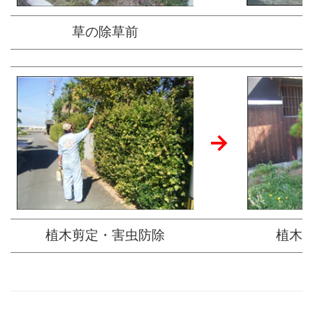
草の除草前
→
植木剪定・害虫防除
植木