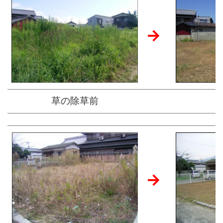
→
草の除草前
→