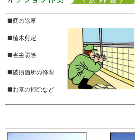
■庭の除草
■植木剪定
■害虫防除
■破損箇所の修理
■お墓の掃除など