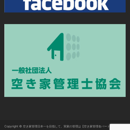
Copyright © 空き家管理日本一を目指して。実家の管理は【空き家管理舎パートナーズ】 All