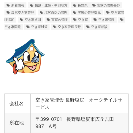
新着情報
信越・北陸・中部地方
長野県
実家の管理長野
塩尻空き家管理
塩尻自㏍の管理
実家の管理塩尻
空き家管
理塩尻
空き家巡回
実家の管理
空き家
空き家管理
空き家問題
空き家対策
空き家管理長野
空き家相談
空き家管理舎 長野塩尻 オークテイルサ
会社名
ービス
〒399-0701 長野県塩尻市広丘吉田
所在地
987 A号