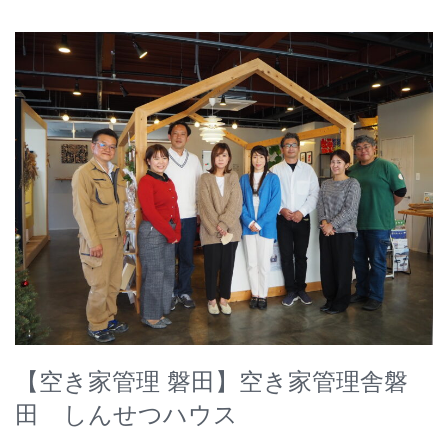
【空き家管理 磐田】空き家管理舎磐
田 しんせつハウス