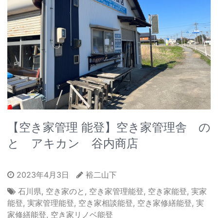
【空き家管理 能登】空き家管理舎 の
と アキカン 谷内商店
2023年4月3日
裕二山下
石川県
,
空き家のと
,
空き家管理能登
,
空き家能登
,
実家
能登
,
実家管理能登
,
空き家相談能登
,
空き家修繕能登
,
実
家修繕能登
,
空き家リノベ能登