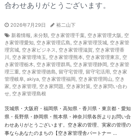
合わせありがとうございます。
2026年7月29日
裕二山下
新着情報
,
未分類
,
空き家管理千葉
,
空き家管理大阪
,
空
き家管理愛知
,
空き家管理広島
,
空き家管理茨城
,
空き家管
理宮城
,
空き家ビジネス
,
空き家管理滋賀
,
空き家管理香
川
,
空き家管理埼玉
,
空き家管理熊本
,
空き家管理東京
,
空
き家管理栃木
,
空き家管理群馬
,
空き家管理静岡
,
空き家管
理三重
,
空き家管理徳島
,
留守宅管理
,
留守宅活用
,
空き家
管理岐阜
,
akiya
,
空き家管理福岡
,
空き家管理岡山
,
空き
家
,
空き家管理
,
空き家問題
,
空き家対策
,
空き家問い合わ
せ
,
空き家管理島根
茨城県・大阪府・福岡県・高知県・香川県・東京都・愛知
県・長野県・静岡県・熊本県・神奈川県各所よりお問い合
わせありがとうございます。空き家の管理、実家の管理の
事ならあなたのまちの【空き家管理舎パートナー …