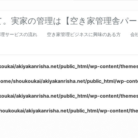
て。実家の管理は【空き家管理舎パー
管理サービスの流れ
空き家管理ビジネスに興味のある方
会
oukai/akiyakanrisha.net/public_html/wp-content/theme
home/shoukoukai/akiyakanrisha.net/public_html/wp-con
oukai/akiyakanrisha.net/public_html/wp-content/theme
houkoukai/akiyakanrisha.net/public_html/wp-content/t