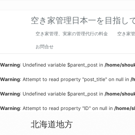
空き家管理日本一を目指し
空き家管理、実家の管理代行の料金
空き家
お問合せ
Warning
: Undefined variable $parent_post in
/home/shouk
Warning
: Attempt to read property "post_title" on null in
/
Warning
: Undefined variable $parent_post in
/home/shouk
Warning
: Attempt to read property "ID" on null in
/home/s
北海道地方