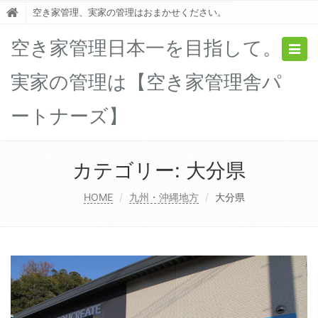
空き家管理、実家の管理はおまかせください。
空き家管理日本一を目指して。
Togg
navig
実家の管理は【空き家管理舎パ
ートナーズ】
カテゴリー:
大分県
HOME
九州・沖縄地方
大分県