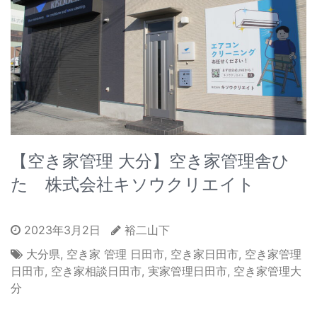
【空き家管理 大分】空き家管理舎ひ
た 株式会社キソウクリエイト
2023年3月2日
裕二山下
大分県
,
空き家 管理 日田市
,
空き家日田市
,
空き家管理
日田市
,
空き家相談日田市
,
実家管理日田市
,
空き家管理大
分