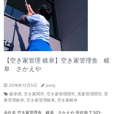
【空き家管理 岐阜】空き家管理舎 岐
阜 さかえや
2016年12月5日
pony
岐阜県
,
空き家関市
,
空き家管理関市
,
実家管理関市
,
実
家管理岐阜
,
空き家管理岐阜
,
空き家岐阜
会社名 空き家管理舎 岐阜 さかえや 所在地 〒501-