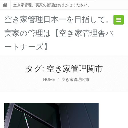
空き家管理、実家の管理はおまかせください。
空き家管理日本一を目指して。
Togg
navig
実家の管理は【空き家管理舎パ
ートナーズ】
タグ:
空き家管理関市
HOME
空き家管理関市