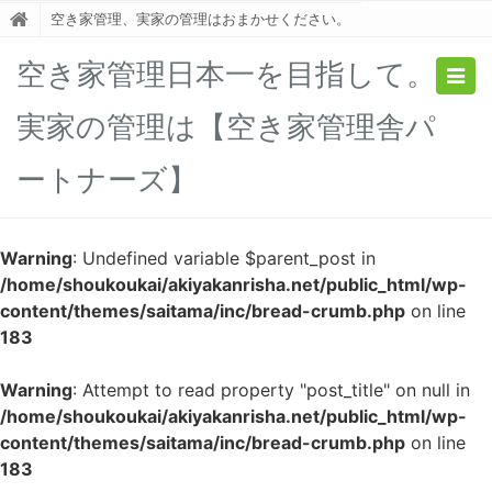
空き家管理、実家の管理はおまかせください。
空き家管理日本一を目指して。
Togg
navig
実家の管理は【空き家管理舎パ
ートナーズ】
Warning
: Undefined variable $parent_post in
/home/shoukoukai/akiyakanrisha.net/public_html/wp-
content/themes/saitama/inc/bread-crumb.php
on line
183
Warning
: Attempt to read property "post_title" on null in
/home/shoukoukai/akiyakanrisha.net/public_html/wp-
content/themes/saitama/inc/bread-crumb.php
on line
183