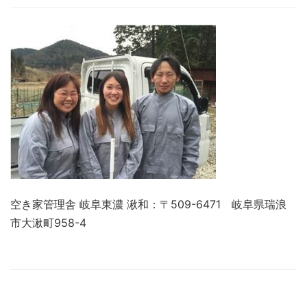
空き家管理舎 岐阜東濃 湫和：〒509-6471 岐阜県瑞浪
市大湫町958-4