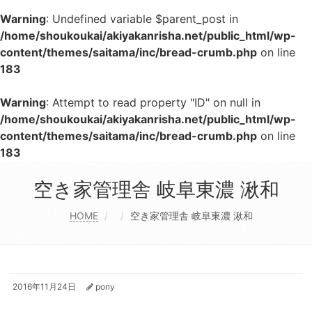
Warning
: Undefined variable $parent_post in
/home/shoukoukai/akiyakanrisha.net/public_html/wp-
content/themes/saitama/inc/bread-crumb.php
on line
183
Warning
: Attempt to read property "ID" on null in
/home/shoukoukai/akiyakanrisha.net/public_html/wp-
content/themes/saitama/inc/bread-crumb.php
on line
183
空き家管理舎 岐阜東濃 湫和
HOME
空き家管理舎 岐阜東濃 湫和
2016年11月24日
pony